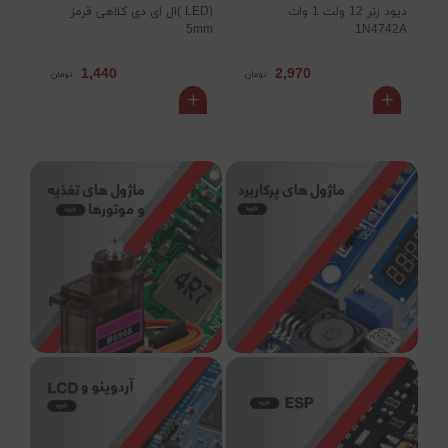
دیود زنر 12 ولت 1 وات
(LED )ال ای دی کلاهی قرمز
ترمینال PIN
5mm
1N4742A
1,440
2,970
تومان
تومان