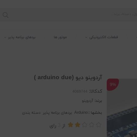
قطعات الکترونیکی
موتور ها
بردهای برنامه پذیر
آردوینو دیو (arduino due )
9%
کدکالا:
برند:
آردوینو
بخشها :
Arduino
بردهای برنامه پذیر
دسته بندی
از
3
رای