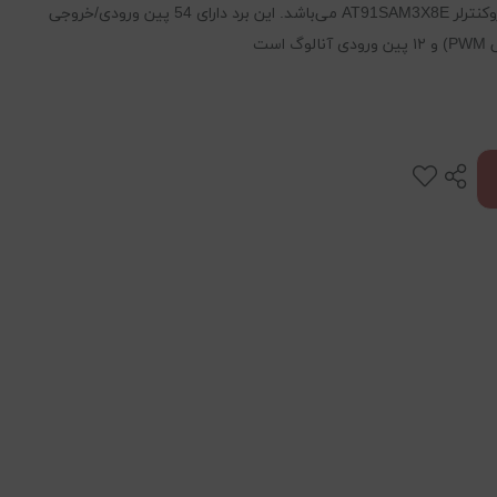
آردوینو دیو (Arduino Due) یک برد توسعه مبتنی بر میکروکنترلر AT91SAM3X8E می‌باشد. این برد دارای 54 پین ورودی/خروجی