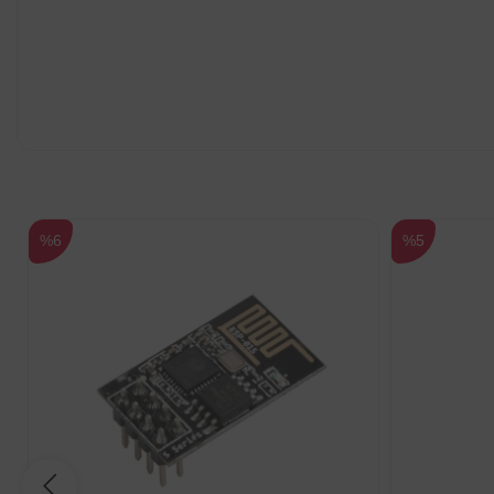
%6
%5