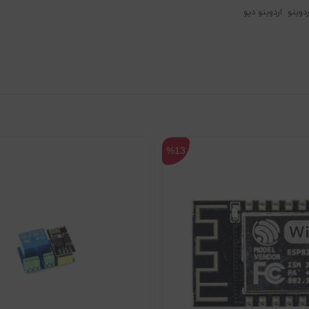
دوینو
اردوینو دیو
%13