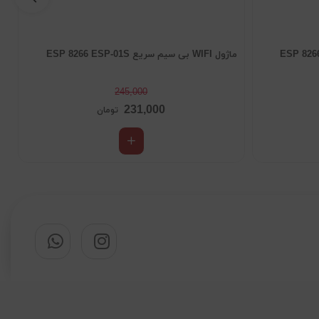
ع ESP 8266 ESP-01S
ماژول WIFI بی سیم سریع ESP 8266 ESP-01S
64
245,000
231,000
تومان