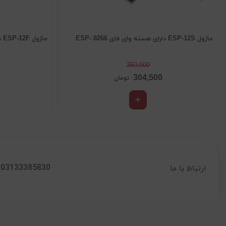
ماژول ESP-12S دارای هسته وای فای ESP- 8266
ماژول ESP-12F دارای هسته وای فای ESP- 8266
350,000
304,500
تومان
03133385830
ارتباط با ما