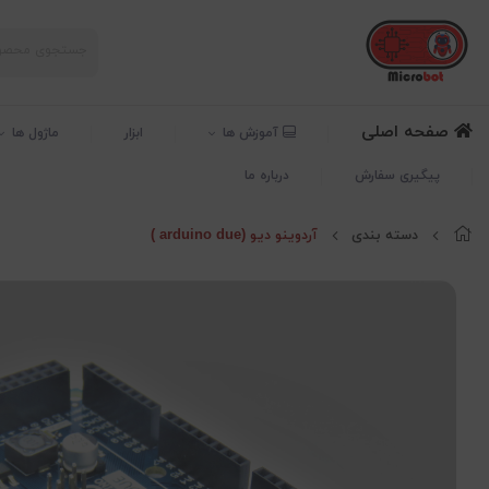
صفحه اصلی
آموزش ها
ابزار
ماژول ها
پیگیری سفارش
درباره ما
دسته بندی
آردوینو دیو (arduino due )