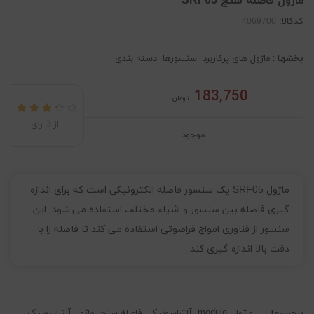
ماژول فاصله سنج SRF05
کدکالا:
بخشها :
ماژول های پرکاربرد
سنسورها
دسته بندی
183,750
تومان
از
3
رای
موجود
ماژول SRF05 یک سنسور فاصله الکترونیکی است که برای اندازه
گیری فاصله بین سنسور و اشیاء مختلف استفاده می شود. این
سنسور از فناوری امواج فراصوتی استفاده می کند تا فاصله را با
دقت بالا اندازه گیری کند
برچسبها
ماژول
module
آلتراسونیک
فاصله سنج
ماژول آلتراسونیک