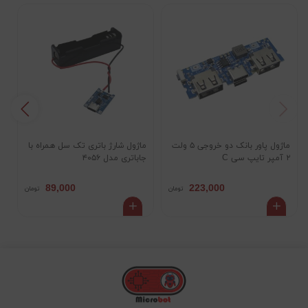
ماژول پاور بانک دو خروجی ۵ ولت
ماژول شارژ باتری تک سل همراه با
م
۲ آمپر تایپ سی C
جاباتری مدل ۴۰۵۶
KV
89,000
223,000
تومان
تومان