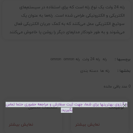
رله 24 ولت یک نوع رله است که برای استفاده در سیستم‌های
الکتریکی و الکترونیکی طراحی شده است. رله‌ها به عنوان یک
سوئیچ الکتریکی عمل می‌کنند که به کمک جریان الکتریکی فعال
می‌شوند و به طور خودکار مدارهای دیگر را روشن یا خاموش می‌کنند
برچسبها :
رله
رله 24 ولت
رله omron
omron
بخشها :
رله ها
دسته بندی
0
عدد باقی مانده
با آرزوی بهترینها برای شما، جهت ثبت سفارش و مراجعه حضوری حتما تماس
توضیحات
مشخصات محصول
بگیرید.
نمایش بیشتر
نمایش بیشتر