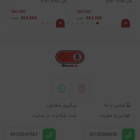
فای ESP- 8266
فای ESP- 8266
ه
350,000
350,000
304,500
304,500
تومان
تومان
تماس با ما
پیگیری سفارش
قوانین و مقررات
ثبت شکایات در سایت
09133247587
03133385830