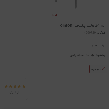
رله 24 ولت پکیجی omron
کدکالا:
برند:
اومرون
بخشها :
رله ها
دسته بندی
ناموجود
از
1
رای