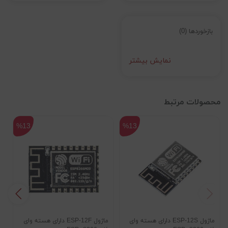
بازخوردها (0)
نمایش بیشتر
محصولات مرتبط
%13
%13
ماژول ESP-12S دارای هسته وای
ماژول ESP-12F دارای هسته وای