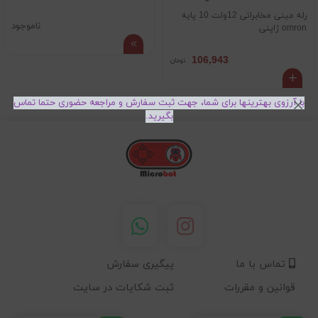
رله مینی مخابراتی 12ولت 10 پایه
ناموجود
omron ژاپنی
106,943
تومان
با آرزوی بهترینها برای شما، جهت ثبت سفارش و مراجعه حضوری حتما تماس
بگیرید.
تماس با ما
پیگیری سفارش
قوانین و مقررات
ثبت شکایات در سایت