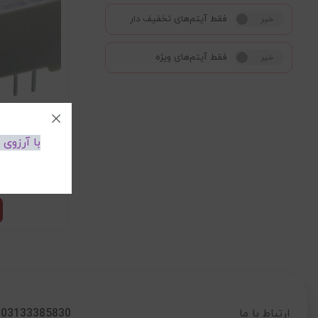
فقط آیتم‌های تخفیف دار
خیر
بله
فقط آیتم‌های ویژه
خیر
بله
omron ژاپنی
با آرزوی
6,943
03133385830
ارتباط با ما