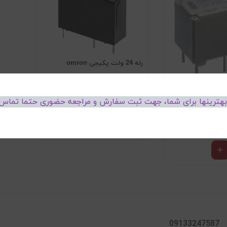
رله 24 ولت پکیجی omron
رله مینی مخابراتی 12ولت 10 پایه
ناموجود
 بهترینها برای شما، جهت ثبت سفارش و مراجعه حضوری حتما تماس 
10
تومان
09133247587