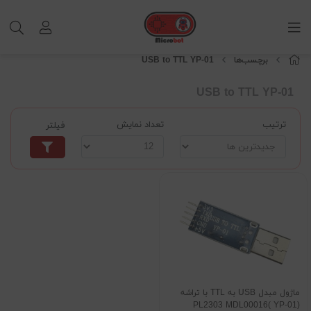
برچسب‌ها
USB to TTL YP-01
USB to TTL YP-01
ترتیب
تعداد نمایش
فیلتر
ماژول مبدل USB به TTL با تراشه
PL2303 MDL00016( YP-01)