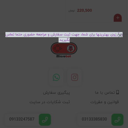
220,500
تومان
با آرزوی بهترینها برای شما، جهت ثبت سفارش و مراجعه حضوری حتما تماس
بگیرید.
تماس با ما
پیگیری سفارش
قوانین و مقررات
ثبت شکایات در سایت
09133247587
03133385830