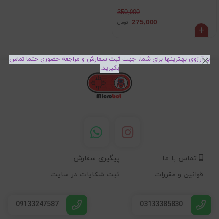
350,000
275,000
تومان
با آرزوی بهترینها برای شما، جهت ثبت سفارش و مراجعه حضوری حتما تماس
بگیرید.
تماس با ما
پیگیری سفارش
قوانین و مقررات
ثبت شکایات در سایت
09133247587
03133385830