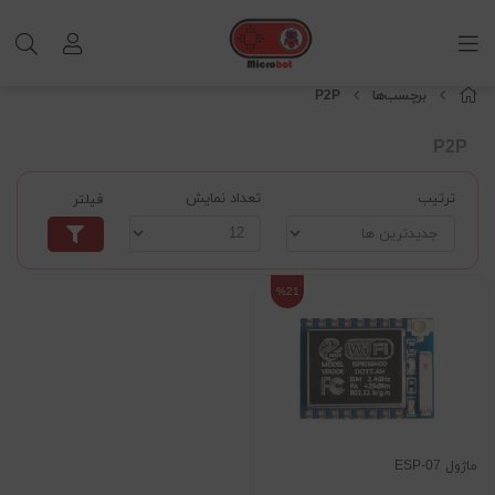
برچسب‌ها
P2P
P2P
ترتیب
تعداد نمایش
فیلتر
%21
ماژول ESP-07