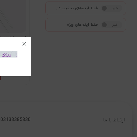
فقط آیتم‌های تخفیف دار
خیر
بله
فقط آیتم‌های ویژه
خیر
بله
(خود رنگ) LED BLUE 5mm
با آرزوی
تماس
03133385830
ارتباط با ما