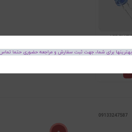
 بهترینها برای شما، جهت ثبت سفارش و مراجعه حضوری حتما تماس 
 بگیرید
09133247587