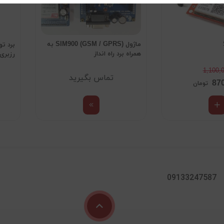
ماژول SIM900 (GSM / GPRS) به
همراه برد راه انداز
رزبری
1,100,
تماس بگیرید
87
تومان
09133247587