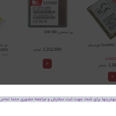
برد صنعتی SIM 908
برد را
1,312,500
تومان
OD53
دارای ب
1,550,
1,3
تومان
%21
 بهترینها برای شما، جهت ثبت سفارش و مراجعه حضوری حتما تماس 