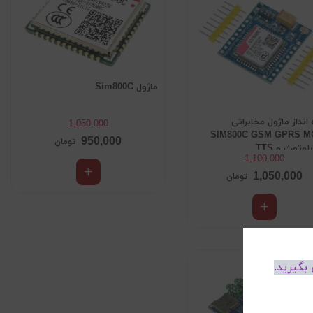
ماژول Sim800C
ه انداز ماژول مخابراتی
1,050,000
SIM800C GSM GPRS M
950,000
تومان
لوتوث و TTS
1,100,000
1,050,000
تومان
بگیرید.