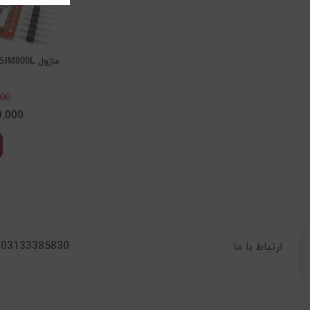
ماژول SIM800L
000
0,000
03133385830
ارتباط با ما