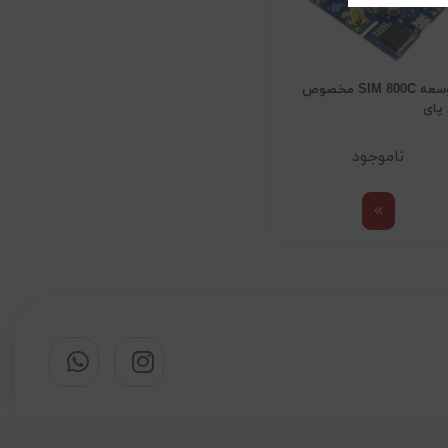
برد توسعه SIM 800C مخصوص
 پای
ناموجود