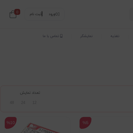
0
ورود
ثبت نام
تغذیه
نمایشگر
تماس با ما
تعداد نمایش
48
24
12
%10
%5