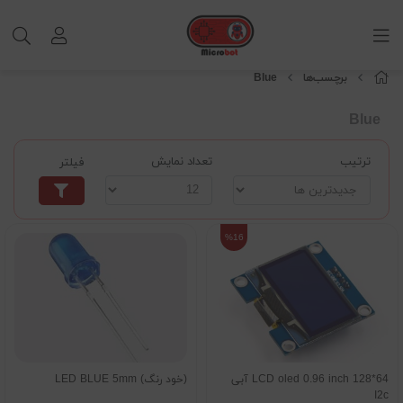
برچسب‌ها
Blue
Blue
ترتیب
تعداد نمایش
فیلتر
%16
LCD oled 0.96 inch 128*64 آبی
(خود رنگ) LED BLUE 5mm
I2c