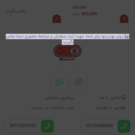
500,000
تماس بگیرید
420,000
تومان
با آرزوی بهترینها برای شما، جهت ثبت سفارش و مراجعه حضوری حتما تماس
بگیرید.
تماس با ما
پیگیری سفارش
قوانین و مقررات
ثبت شکایات در سایت
09133247587
03133385830