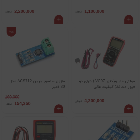
2,200,000
1,100,000
تومان
تومان
%4
مولتی متر ویکتور VC97 ( دارای دو
ماژول سنسور جریان ACS712 مدل
فیوز محافظ) کیفیت عالی
30 آمپر
160,000
4,200,000
تومان
154,350
تومان