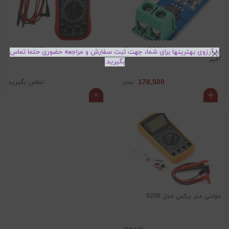
ماژول سنسور جریان ACS712 مدل 5
مولتی متر ویرون مدل 9205
با آرزوی بهترینها برای شما، جهت ثبت سفارش و مراجعه حضوری حتما تماس
آمپر
بگیرید.
178,500
تماس بگیرید
تومان
مولتی متر پرکس مدل 9208
ناموجود