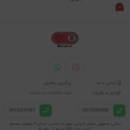
تماس با ما
پیگیری سفارش
قوانین و مقررات
ثبت شکایات در سایت
09133247587
03133385830
نشانی: اصفهان خیابان فروغی، چهار راه خادمی، ابتدای 5 رمضان، مجتمع
کیمیا، پلاک 352 ،طبقه 2 ، واحد 4