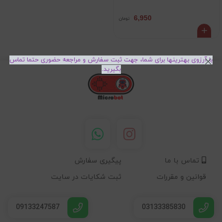
6,950
تومان
با آرزوی بهترینها برای شما، جهت ثبت سفارش و مراجعه حضوری حتما تماس
بگیرید.
تماس با ما
پیگیری سفارش
قوانین و مقررات
ثبت شکایات در سایت
09133247587
03133385830