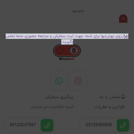
ناموجود
با آرزوی بهترینها برای شما، جهت ثبت سفارش و مراجعه حضوری حتما تماس
بگیرید.
تماس با ما
پیگیری سفارش
قوانین و مقررات
ثبت شکایات در سایت
09133247587
03133385830