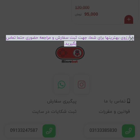
120,000
95,000
تومان
با آرزوی بهترینها برای شما، جهت ثبت سفارش و مراجعه حضوری حتما تماس
بگیرید.
تماس با ما
پیگیری سفارش
قوانین و مقررات
ثبت شکایات در سایت
09133247587
03133385830