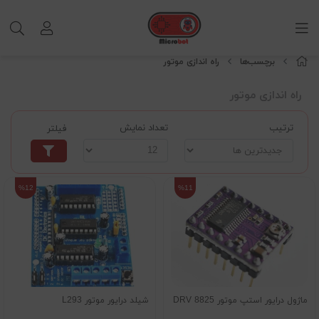
برچسب‌ها
راه اندازی موتور
راه اندازی موتور
ترتیب
تعداد نمایش
فیلتر
%12
%11
ماژول درایور استپ موتور DRV 8825
شیلد درایور موتور L293