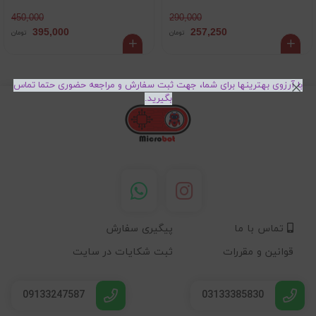
290,000
450,000
257,250
395,000
تومان
تومان
با آرزوی بهترینها برای شما، جهت ثبت سفارش و مراجعه حضوری حتما تماس
بگیرید.
تماس با ما
پیگیری سفارش
قوانین و مقررات
ثبت شکایات در سایت
09133247587
03133385830