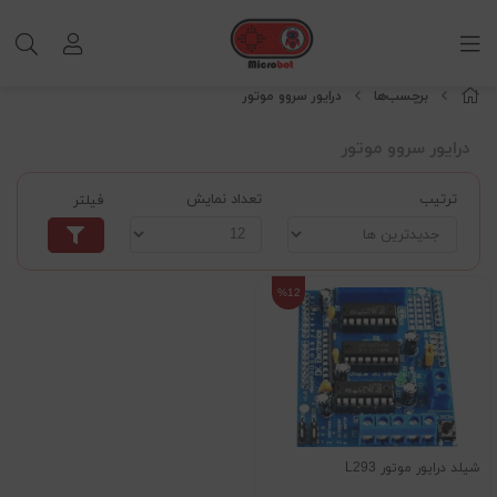
برچسب‌ها
درایور سروو موتور
درایور سروو موتور
ترتیب
تعداد نمایش
فیلتر
%12
شیلد درایور موتور L293