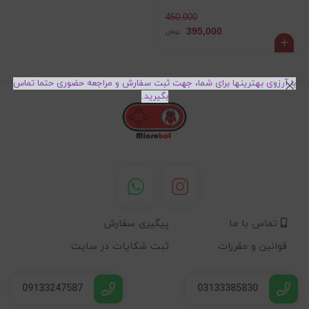
450,000
395,000
تومان
با آرزوی بهترینها برای شما، جهت ثبت سفارش و مراجعه حضوری حتما تماس
بگیرید.
تماس با ما
پیگیری سفارش
قوانین و مقررات
ثبت شکایات در سایت
09133247587
03133385830