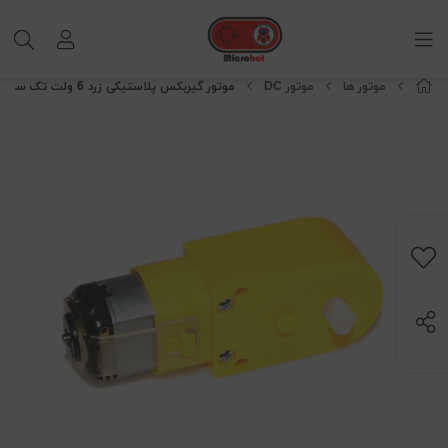
موتور ها
موتور DC
موتور گیربکس پلاستیکی زرد 6 ولت تک سر شفت 120 دور