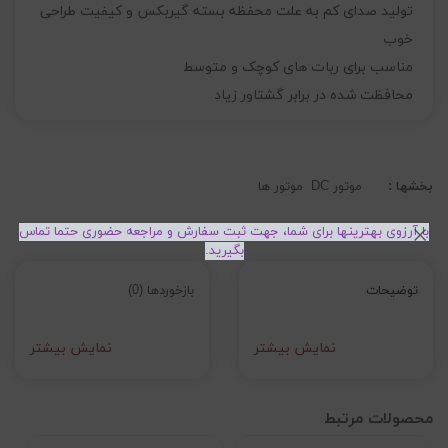
تولید صدای کم به علت محفظه بسته گیربکس و کیفیت طراحی
خوب
مناسب برای ربات های کوچک و متوسط
محافظت شده در برابر گشتاور زیاد
بخشها :
موتور DC
موتور ها
با آرزوی بهترینها برای شما، جهت ثبت سفارش و مراجعه حضوری حتما تماس
بگیرید.
توضیحات
بازخوردها (0)
نمایش بیشتر
نمایش بیشتر
محصولات مرتبط