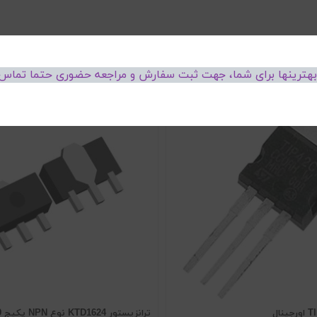
 بهترینها برای شما، جهت ثبت سفارش و مراجعه حضوری حتما تماس 
ترانزیستور KTD1624 نوع NPN پکیج SOT-89