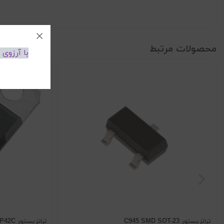
محصولات مرتبط
با آرزوی
ترانزیستور C945 SMD SOT-23
ترانزیستور TIP42C اورجینال