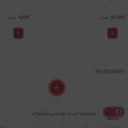
4,050
95,000
تومان
تومان
09133247587
مجموعه فنی و مهندسی میکروبات