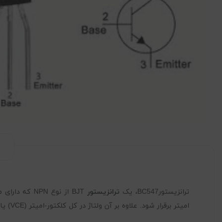
ترانزیستورBC547، یک
ترانزیستور
BJT از نوع NPN که دارای مقدار بهره 110 تا 800 است، هنگامی که این
امیتر برقرار شود. علاوه بر آن ولتاژ در کل کلکتور-امیتر (VCE) یا Base-Emitter (VBE) می تواند به ترتیب 200 و 900 میلی ولت باشد.