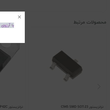
محصولات مرتبط
با آرزوی
ترانزیستور C945 SMD SOT-23
ترانزیستور TIP42C اورجینال