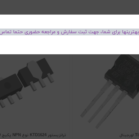
 بهترینها برای شما، جهت ثبت سفارش و مراجعه حضوری حتما تماس 
ترانزیستور KTD1624 نوع NPN پکیج SOT-89