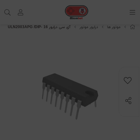
موتور ها
درایور موتور
آی سی درایور ULN2003APG /DIP- 16