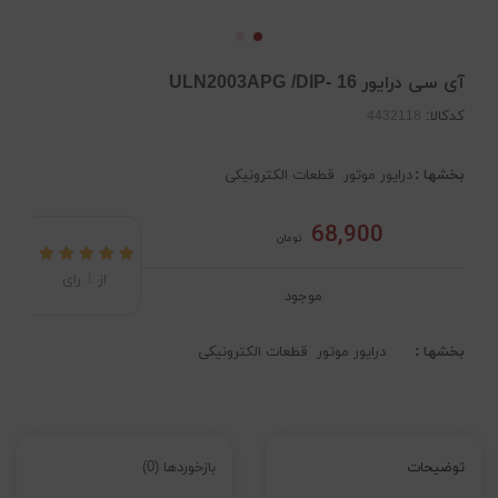
آی سی درایور ULN2003APG /DIP- 16
کدکالا:
بخشها :
درایور موتور
قطعات الکترونیکی
68,900
تومان
از
1
رای
موجود
بخشها :
درایور موتور
قطعات الکترونیکی
توضیحات
بازخوردها (0)