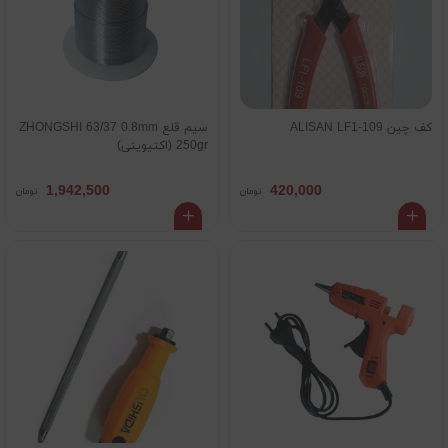
کف چین ALISAN LF1-109
سیم قلع ZHONGSHI 63/37 0.8mm
250gr (اکتیویتی)
1,942,500
420,000
تومان
تومان