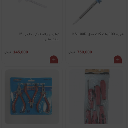
هویه 100 وات گات مدل KS-100R
کولیس پلاستیکی خارجی 15
سانتیمتری
145,000
750,000
تومان
تومان