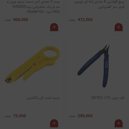
پیچ گوشتی 6 عددی ژله ای ژوبین
ست 3 عددی انبر دست سیم چین و
قرمز سر آهنربایی
دم باریک مخابراتی برندRAIDER
PRO مدل RDMP703
900,000
472,500
تومان
تومان
کف چین DETEC-170
سیم لخت کن انگشتی
75,000
299,000
تومان
تومان