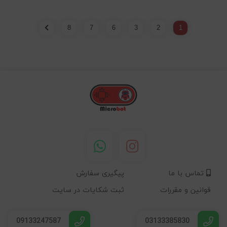
8
7
6
3
2
1
تماس با ما
پیگیری سفارش
قوانین و مقررات
ثبت شکایات در سایت
09133247587
03133385830