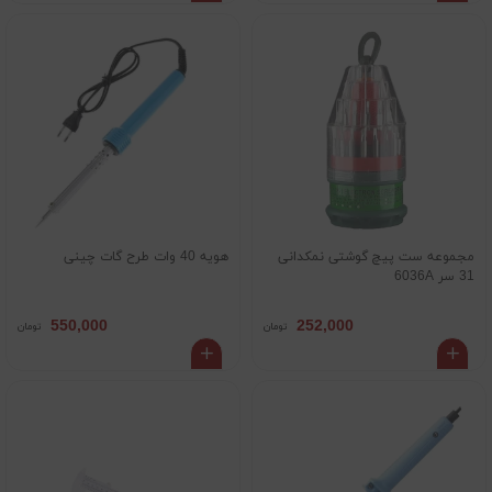
مجموعه ست پیچ گوشتی نمکدانی
هویه 40 وات طرح گات چینی
31 سر 6036A
550,000
252,000
تومان
تومان