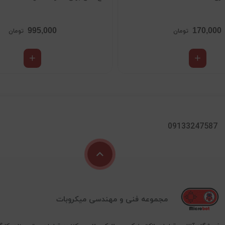
995,000
170,000
تومان
تومان
09133247587
مجموعه فنی و مهندسی میکروبات