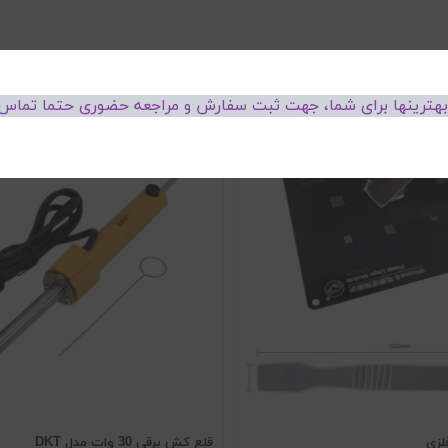
 بهترینها برای شما، جهت ثبت سفارش و مراجعه حضوری حتما تماس 
لزی
قلع کش برقی 30 وات مدل DKT