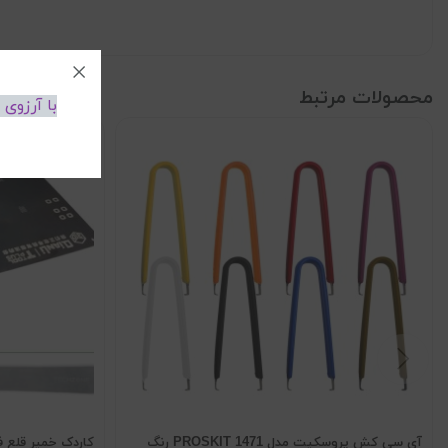
محصولات مرتبط
با آرزوی
آی سی کش پروسکیت مدل 1471 PROSKIT رنگ
کاردک خمیر قلع ف