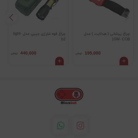
چراغ پیشانی ( هدلایت ) مدل
چراغ قوه شارژی جیبی مدل light-
چ
10W- COB
b2
پ
440,000
195,000
تومان
تومان