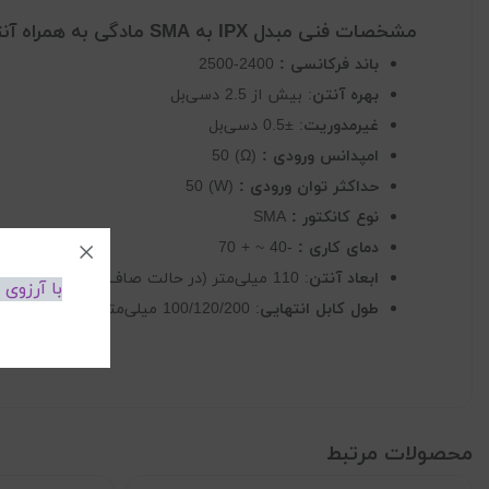
مشخصات فنی مبدل IPX به SMA مادگی به همراه آنتن SMA نری 2.4GHZ
باند فرکانسی :
2400-2500
بهره آنتن
: بیش از 2.5 دسی‌بل
غیرمدوریت
: ±0.5 دسی‌بل
امپدانس ورودی :
(Ω) 50
حداکثر توان ورودی :
(W) 50
نوع کانکتور :
SMA
دمای کاری :
-40 ~ + 70
ابعاد آنتن
: 110 میلی‌متر (در حالت صاف)، 92 میلی‌متر (در حالت خمیده)
با آرزوی
طول کابل انتهایی
: 100/120/200 میلی‌متر
محصولات مرتبط