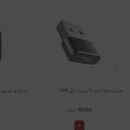
مبدل یا رابط تایپ C سی به نرگی USB
تبدیل او تی جی ( OTG ) تایپ سی C سامسو
66,500
تومان