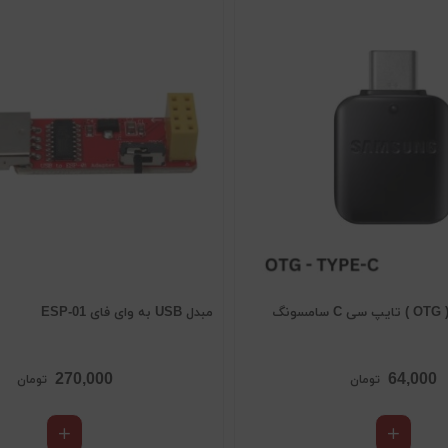
نگ
مبدل USB به وای فای ESP-01
270,000
64,000
تومان
تومان