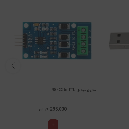
ماژول تبدیل RS422 to TTL
کا
295,000
تومان