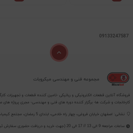
09133247587
مجموعه فنی و مهندسی میکروبات
فروشگاه آنلاین قطعات الکترونیکی و رباتیکی -تامین کننده قطعات و تجهیزات کارگ
کارخانجات و شرکت ها- برگزار کننده دوره های فنی و مهندسی- مجری پروژه های 
نشانی: اصفهان خیابان فروغی، چهار راه خادمی، ابتدای 5 رمضان، مجتمع کیمیا، پلاک 352 ،طبقه 2 ، واحد 4
ساعات مراجعه 9 الی 13 // 17 الی 20 (جهت خرید و دریافت حضوری سفارش ثبت شده حتما تماس بگیرید.)