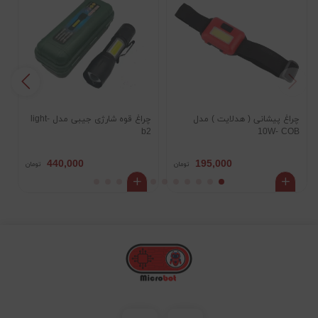
چراغ پیشانی ( هدلایت ) مدل
چراغ قوه شارژی جیبی مدل light-
چ
10W- COB
b2
پ
440,000
195,000
تومان
تومان