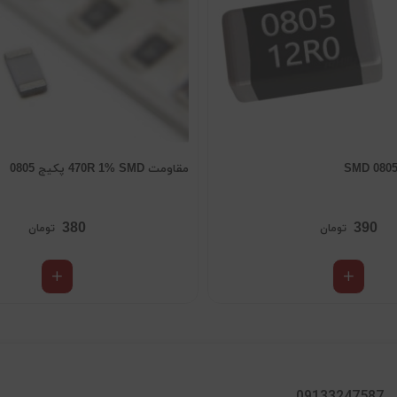
مقاومت 470R 1% SMD پکیج 0805
380
390
تومان
تومان
09133247587