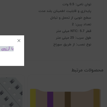
توان نامی: 0.5 وات
پایداری و قابلیت اطمینان بلند مدت
سطح خوبی از تحمل و تبادل
تعداد پین: 2
قطر NTC: 5.7 میلی متر
طول سرب: 25 میلی متر
نوع نصب: از طریق سوراخ
با آرزوی
محصولات مرتبط