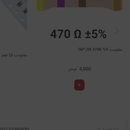
مقاومت 5% DIP 2W 470R
مقاومت 12 اهم SMD 0805
4,000
تومان
03133385830