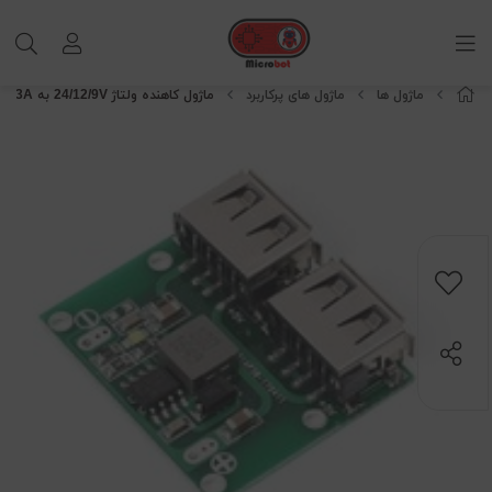
ماژول ها
ماژول های پرکاربرد
ماژول کاهنده ولتاژ 24/12/9V به 5V,3A با دو خروجی USB