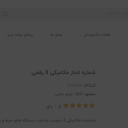
قطعات الکترونیکی
موتور ها
بردهای برنامه پذیر
شماره انداز مکانیکی 3 رقمی
کدکالا:
بخشها :
LED
لوازم جانبی
از
1
رای
شمارنده مکانیکی 3 دیجیت مناسب دستگاه های ضبط و پخش TEAC A-3440 دارای دکمه ریست و صفرکن