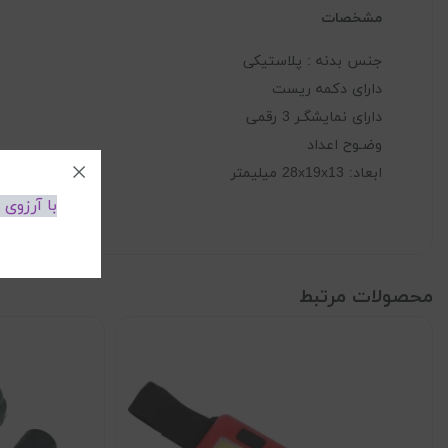
مشخصات
جنس بدنه : پلاستیکی
دارای دکمه ریست
دارای نمایشگـر 3 رقمی
وضـوح اعداد
ابعاد: 28x19x13 میلیمتر
با آرزوی
محصولات مرتبط