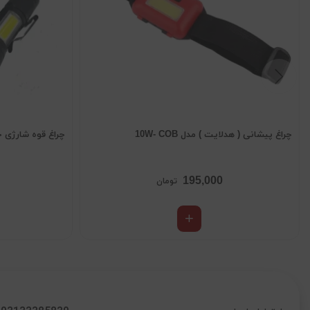
چراغ پیشانی ( هدلایت ) مدل 10W- COB
چراغ قوه شارژی جیبی 
195,000
تومان