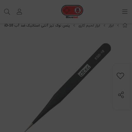
ابزار
ابزار لحیم کاری
پنس نوک تیز آنتی استاتیک ضد آب ESD-10 برند DTEC