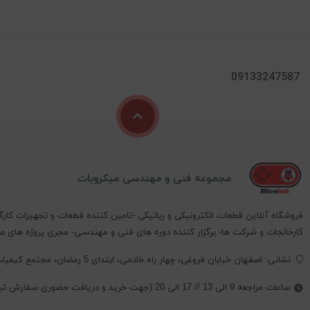
09133247587
مجموعه فنی و مهندسی میکروبات
فروشگاه آنلاین قطعات الکترونیکی و رباتیکی -تامین کننده قطعات و تجهیزات کارگ
کارخانجات و شرکت ها- برگزار کننده دوره های فنی و مهندسی- مجری پروژه های 
نشانی: اصفهان خیابان فروغی، چهار راه خادمی، ابتدای 5 رمضان، مجتمع کیمیا، پلاک 352 ،طبقه 2 ، واحد 4
ساعات مراجعه 9 الی 13 // 17 الی 20 (جهت خرید و دریافت حضوری سفارش ثبت شده حتما تماس بگیرید.)