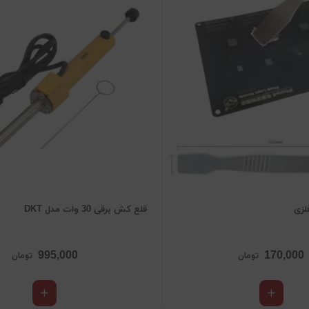
لزی
قلع کش برقی 30 وات مدل DKT
995,000
170,000
تومان
تومان