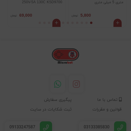
متری 5 میلی متری
250V-5A 130C KSD9700
0
69,000
5,800
تومان
تومان
تماس با ما
پیگیری سفارش
قوانین و مقررات
ثبت شکایات در سایت
09133247587
03133385830