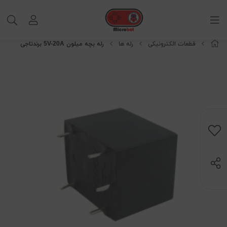
قطعات الکترونیکی
رله ها
رله بچه میلون 5V-20A برندتاجی