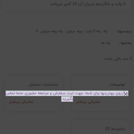
5 ولت و ماکزیمم جریان آن 10 آمپر میباشد
برچسبها :
رله
رله 5 ولت
بچه میلون
رله بچه میلون
5
بخشها :
رله ها
0
عدد باقی مانده
توضیحات
مشخصات محصول
با آرزوی بهترینها برای شما، جهت ثبت سفارش و مراجعه حضوری حتما تماس
بگیرید.
نمایش بیشتر
نمایش بیشتر
بازخوردها (0)