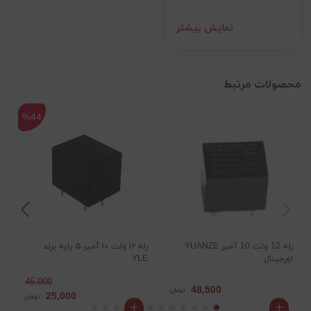
نمایش بیشتر
محصولات مرتبط
%44
رله 12 ولت 10 آمپر YUANZE
رله ۱۲ ولت ۱۰ آمپر ۵ پایه برند
اورجینال
YLE
۵ پایه برن
45,000
48,500
تومان
25,000
تومان