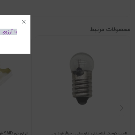
محصولات مرتبط
با آرزوی
لامپ کوچک فلامینتی کاردستی ، چراغ قوه و ...
ال ای دی SMD قرمز پکیج 1206