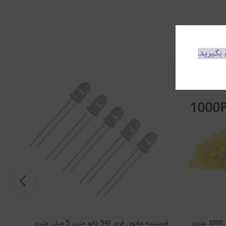
بگیرید.
فرستنده مادون قرمز 940 نانو متری 5 میلی متری