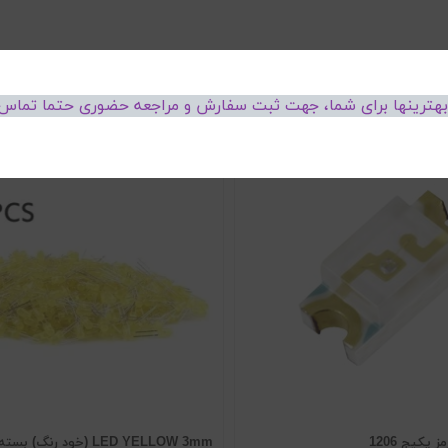
 بهترینها برای شما، جهت ثبت سفارش و مراجعه حضوری حتما تماس 
LED YELLOW 3mm (خود رنگ) بسته 1000 عددی