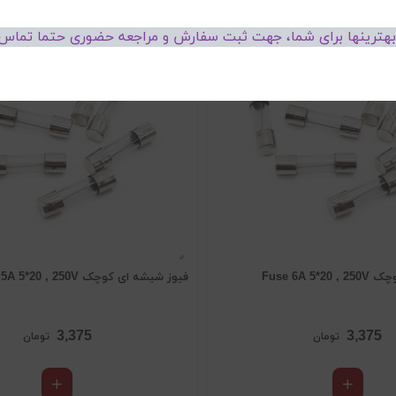
 بهترینها برای شما، جهت ثبت سفارش و مراجعه حضوری حتما تماس 
Fuse 6A 5
فیوز شیشه ای کوچک Fuse 5A 5*20 , 250V
3,375
3,375
تومان
تومان