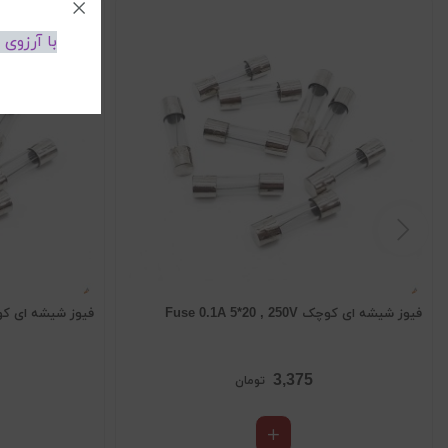
با آرزوی
فیوز شیشه ای کوچک Fuse 0.1A 5*20 , 250V
فیوز شیشه ای کوچک *20 , 250V
3,375
تومان