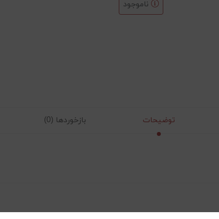
ناموجود
توضیحات
بازخوردها (0)