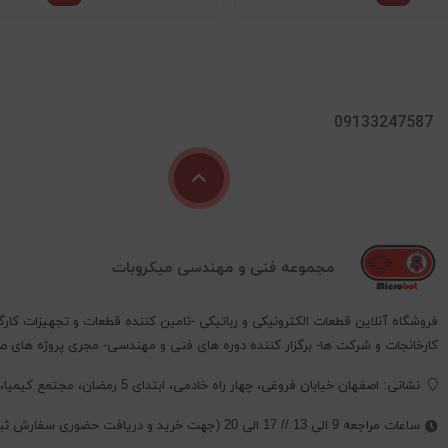
09133247587
مجموعه فنی و مهندسی میکروبات
فروشگاه آنلاین قطعات الکترونیکی و رباتیکی -تامین کننده قطعات و تجهیزات کارگ
کارخانجات و شرکت ها- برگزار کننده دوره های فنی و مهندسی- مجری پروژه های 
نشانی: اصفهان خیابان فروغی، چهار راه خادمی، ابتدای 5 رمضان، مجتمع کیمیا، پلاک 352 ،طبقه 2 ، واحد 4
ساعات مراجعه 9 الی 13 // 17 الی 20 (جهت خرید و دریافت حضوری سفارش ثبت شده حتما تماس بگیرید.)