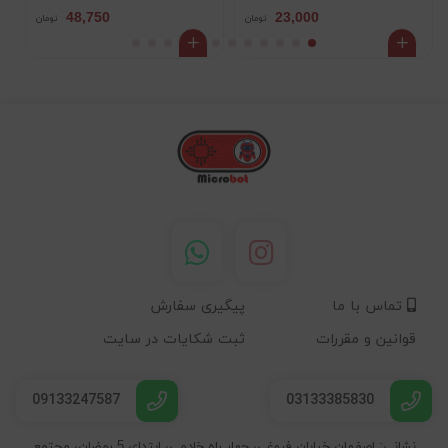
48,750
23,000
تومان
تومان
تماس با ما
پیگیری سفارش
قوانین و مقررات
ثبت شکایات در سایت
09133247587
03133385830
نشانی: اصفهان خیابان فروغی، چهار راه خادمی، ابتدای 5 رمضان، مجتمع