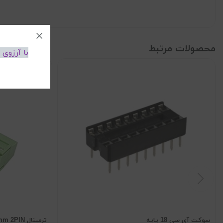
محصولات مرتبط
با آرزوی
سوکت آی سی 18 پایه
ترمینال KF127 5.0mm 2PIN