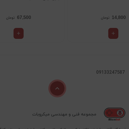
67,500
14,800
تومان
تومان
09133247587
مجموعه فنی و مهندسی میکروبات