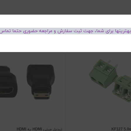
 بهترینها برای شما، جهت ثبت سفارش و مراجعه حضوری حتما تماس 
تبدیل مینی HDMI به HDMI