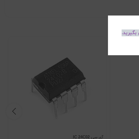
بگیرید.
آی سی IC 24C02