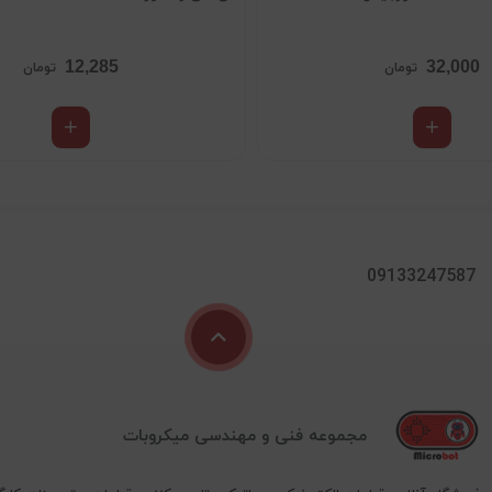
12,285
32,000
تومان
تومان
09133247587
مجموعه فنی و مهندسی میکروبات