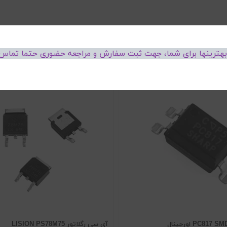
 بهترینها برای شما، جهت ثبت سفارش و مراجعه حضوری حتما تماس 
آی سی رگلاتور LISION PS78M75