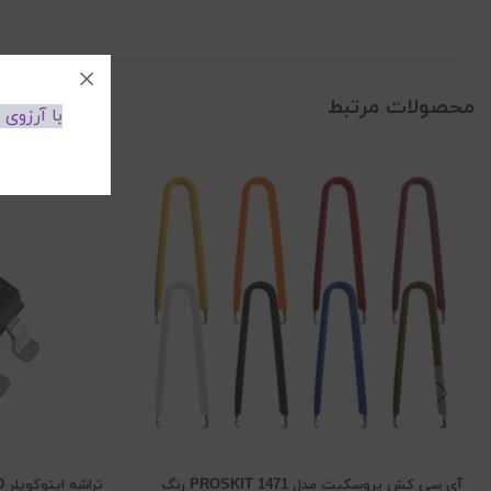
محصولات مرتبط
با آرزوی
آی سی کش پروسکیت مدل 1471 PROSKIT رنگ
تراشه اپتوکوپلر PC817 SMD اورجینال