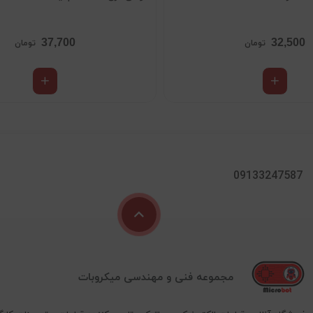
37,700
32,500
تومان
تومان
09133247587
مجموعه فنی و مهندسی میکروبات