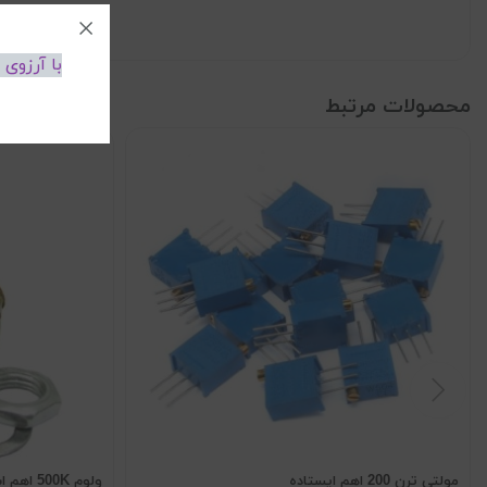
با آرزوی
محصولات مرتبط
مولتی ترن 200 اهم ایستاده
ولوم 500K اهم استاندارد