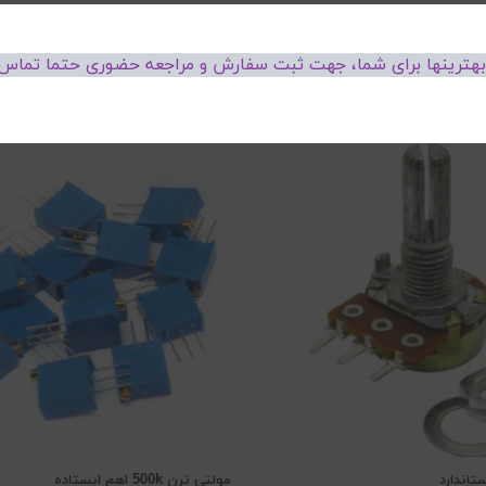
 بهترینها برای شما، جهت ثبت سفارش و مراجعه حضوری حتما تماس 
مولتی ترن 500k اهم ایستاده