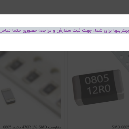
 بهترینها برای شما، جهت ثبت سفارش و مراجعه حضوری حتما تماس 
مقاومت 470R 1% SMD پکیج 0805