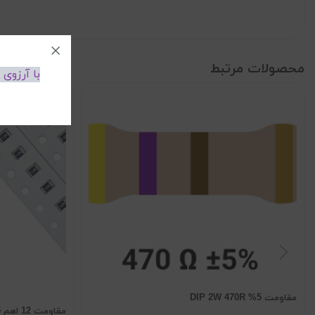
محصولات مرتبط
با آرزوی
مقاومت 5% DIP 2W 470R
مقاومت 12 اهم SMD 0805