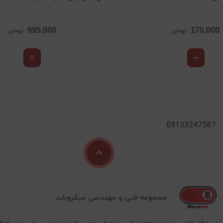
995,000
170,000
تومان
تومان
09133247587
مجموعه فنی و مهندسی میکروبات