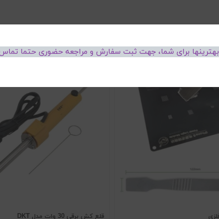
 بهترینها برای شما، جهت ثبت سفارش و مراجعه حضوری حتما تماس 
لزی
قلع کش برقی 30 وات مدل DKT