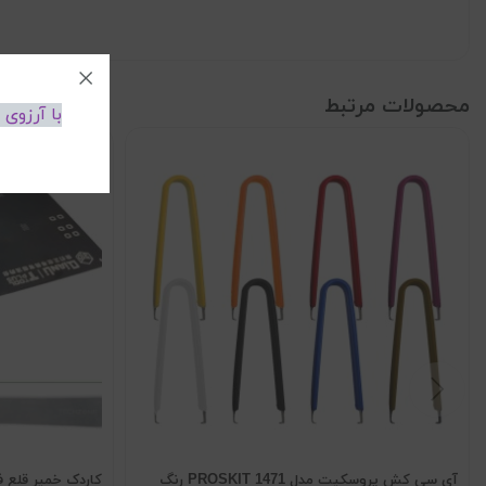
محصولات مرتبط
با آرزوی
آی سی کش پروسکیت مدل 1471 PROSKIT رنگ
کاردک خمیر قلع ف