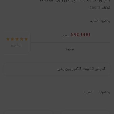
آداپتور 12 ولت 5 آمپر بین راهی 12V-5A
کدکالا:
بخشها :
تغذیه
590,000
تومان
از
1
رای
موجود
آداپتور 12 ولت 5 آمپر بین راهی
بخشها :
تغذیه