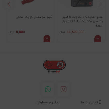
منبع تغذیه 0 تا 32 ولت 5 آمپر
گیره سوسماری کوچک مشکی
بتا مدل BPS-L3251 new ( چهار
مد
ولوم)
9,800
11,500,000
تومان
تومان
تماس با ما
پیگیری سفارش