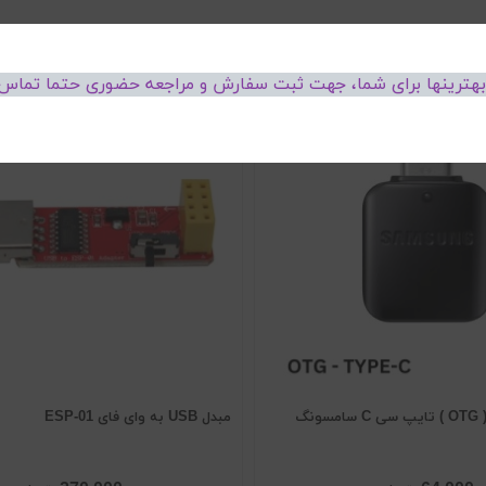
 بهترینها برای شما، جهت ثبت سفارش و مراجعه حضوری حتما تماس 
نگ
مبدل USB به وای فای ESP-01