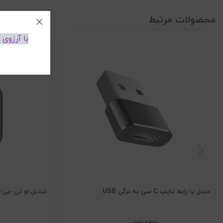
محصولات مرتبط
با آرزوی
مبدل یا رابط تایپ C سی به نرگی USB
تبدیل او تی جی ( OTG ) تایپ سی C سامسو