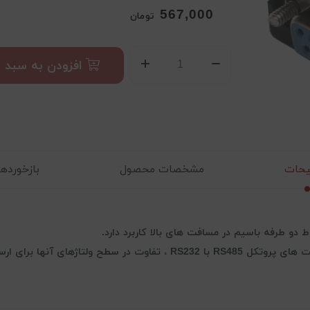
567,000
تومان
افزودن به سبد
حات
مشخصات محصول
بازخوردها (