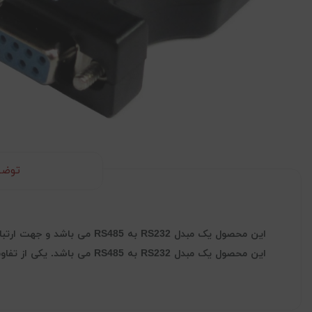
توضی
این محصول یک مبدل RS232 به RS485 می باشد و جهت ارتباط دو طرفه باسیم در مسافت های بالا کاربرد دارد.
این محصول یک مبدل RS232 به RS485 می باشد. یکی از تفاوت های پروتکل RS485 با RS232 ، تفاوت در سطح ولتاژهای آنها برای ارسال و دریافت اطلاعات می باشد.