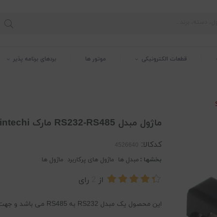
قطعات الکترونیکی
موتور ها
بردهای برنامه پذیر
ماژول مبدل RS232-RS485 مارک Sintechi
کدکالا:
بخشها :
مبدل ها
ماژول های پرکاربرد
ماژول ها
از
2
رای
این محصول یک مبدل RS232 به RS485 می باشد و جهت ارتباط دو طرفه باسیم در مسافت های بالا کاربرد دارد.