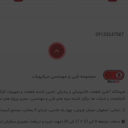
09133247587
مجموعه فنی و مهندسی میکروبات
فروشگاه آنلاین قطعات الکترونیکی و رباتیکی -تامین کننده قطعات و تجهیزات کارگ
کارخانجات و شرکت ها- برگزار کننده دوره های فنی و مهندسی- مجری پروژه های 
نشانی: اصفهان خیابان فروغی، چهار راه خادمی، ابتدای 5 رمضان، مجتمع کیمیا، پلاک 352 ،طبقه 2 ، واحد 4
ساعات مراجعه 9 الی 13 // 17 الی 20 (جهت خرید و دریافت حضوری سفارش ثبت شده حتما تماس بگیرید.)