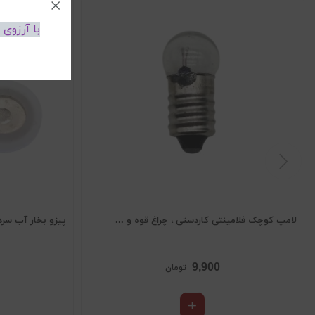
با آرزوی
لامپ کوچک فلامینتی کاردستی ، چراغ قوه و ...
پیزو بخار آب سرد 16mm سیم د
9,900
تومان