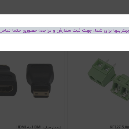
 بهترینها برای شما، جهت ثبت سفارش و مراجعه حضوری حتما تماس 
تبدیل مینی HDMI به HDMI