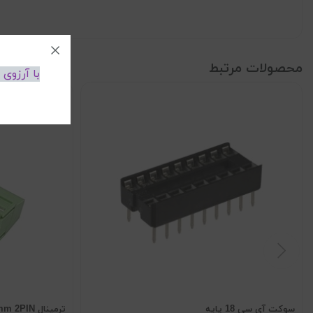
محصولات مرتبط
با آرزوی
سوکت آی سی 18 پایه
ترمینال KF127 5.0mm 2PIN