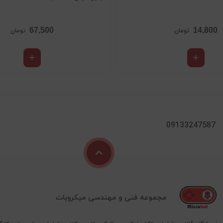
67,500
14,800
تومان
تومان
09133247587
مجموعه فنی و مهندسی میکروبات