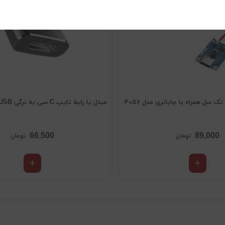
ک سل همراه با جاباتری مدل ۴۰۵۶
مبدل یا رابط تایپ C سی به نرگی USB
66,500
89,000
تومان
تومان