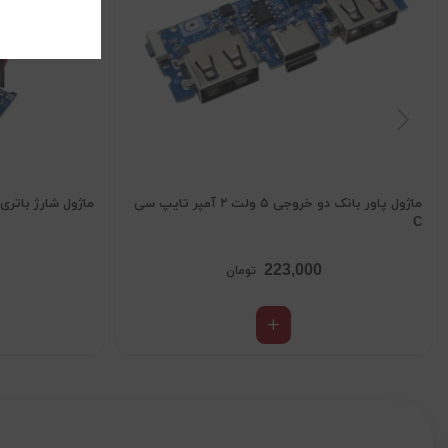
ماژول پاور بانک دو خروجی ۵ ولت ۲ آمپر تایپ سی
ماژول شارژ باتری ت
C
223,000
تومان