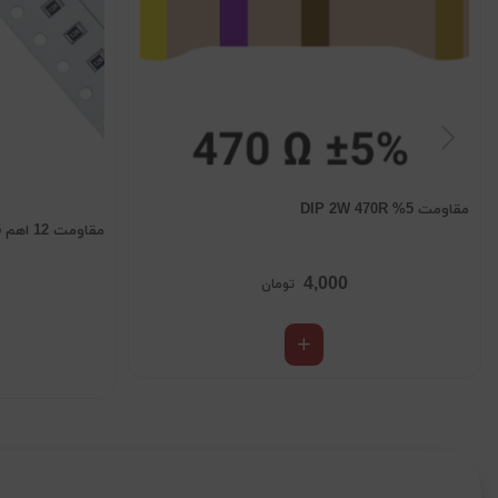
مقاومت 5% DIP 2W 470R
مقاومت 12 اهم SMD 0805
4,000
تومان